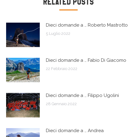
Naviga
Related Posts
tra
Dieci domande a … Roberto Mastrotto
i
5 Luglio 2022
post
Dieci domande a … Fabio Di Giacomo
22 Febbraio 2022
Dieci domande a … Filippo Ugolini
28 Gennaio 2022
Dieci domande a … Andrea