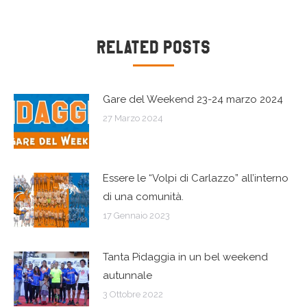
Naviga
Related Posts
tra
Gare del Weekend 23-24 marzo 2024
i
27 Marzo 2024
post
Essere le “Volpi di Carlazzo” all’interno
di una comunità.
17 Gennaio 2023
Tanta Pidaggia in un bel weekend
autunnale
3 Ottobre 2022