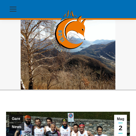
Gare
Mag
2
News