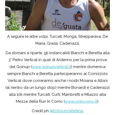
A seguire le altre volpi, Turcati, Monga, Strepparava, De
Maria, Grassi, Cadenazzi.
Da domani si riparte, gli instancabili Bianchi e Beretta alla
3° Pietro Vertical in quel di Ardenno per la prima prova
del Goinup (
www.goinupvertical.it
) mentre domenica
sempre Bianchi e Beretta parteciperanno al Cornizzolo
Vertical dove correranno anche i nostri Moiana e Albini
(al rientro da un lungo stop) mentre Bonardi e Cadenazzi
alla 10k mentre Turcati, Curti, Mambretti e Milazzo alla
Mezza della Run In Como (
www.runincomo.it
).
Credit ph
@fotorunvaltellina