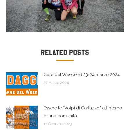
Naviga
Related Posts
tra
Gare del Weekend 23-24 marzo 2024
i
27 Marzo 2024
post
Essere le “Volpi di Carlazzo” all’interno
di una comunità.
17 Gennaio 2023