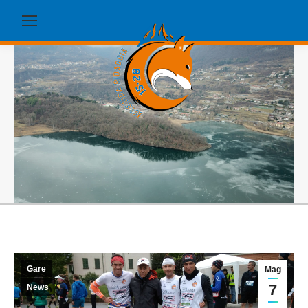
Gare
Mag
7
News