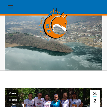
Gare
Giu
2
News