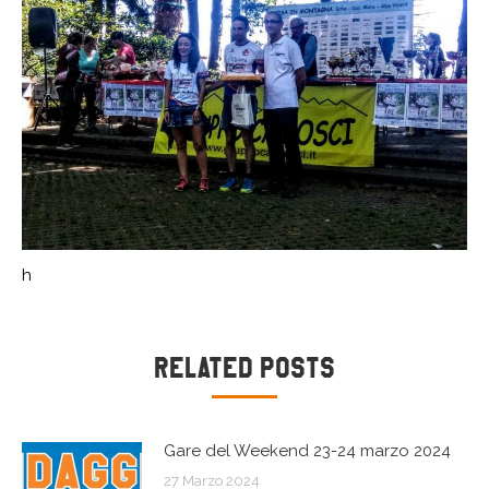
h
Naviga
Related Posts
tra
Gare del Weekend 23-24 marzo 2024
i
27 Marzo 2024