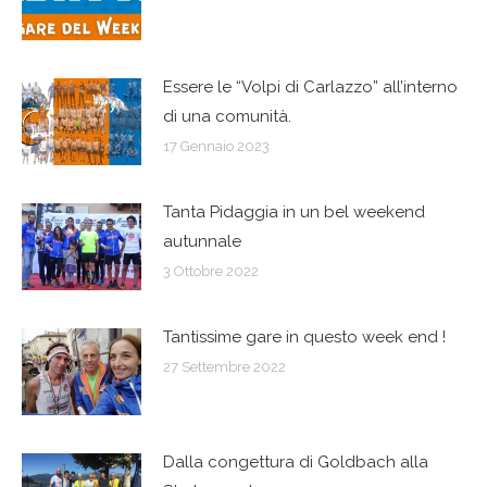
post
Essere le “Volpi di Carlazzo” all’interno
di una comunità.
17 Gennaio 2023
Tanta Pidaggia in un bel weekend
autunnale
3 Ottobre 2022
Tantissime gare in questo week end !
27 Settembre 2022
Dalla congettura di Goldbach alla