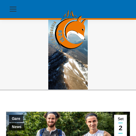
Gare
Set
2
News