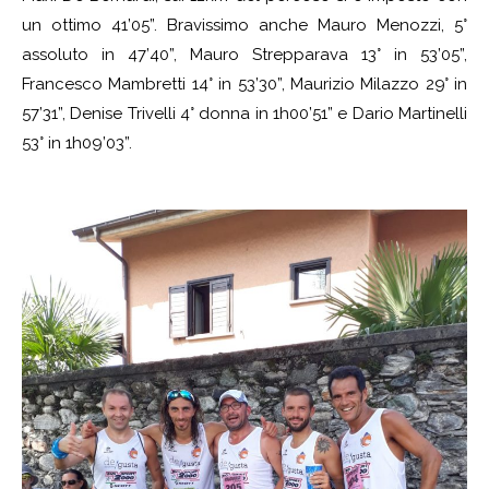
un ottimo 41’05”. Bravissimo anche Mauro Menozzi, 5°
assoluto in 47’40”, Mauro Strepparava 13° in 53’05”,
Francesco Mambretti 14° in 53’30”, Maurizio Milazzo 29° in
57’31”, Denise Trivelli 4° donna in 1h00’51” e Dario Martinelli
53° in 1h09’03”.