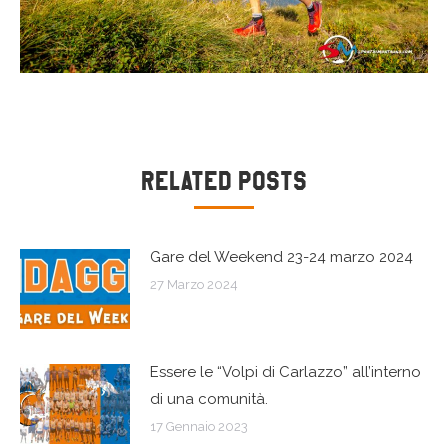
Naviga
Related Posts
tra
Gare del Weekend 23-24 marzo 2024
i
27 Marzo 2024
post
Essere le “Volpi di Carlazzo” all’interno
di una comunità.
17 Gennaio 2023