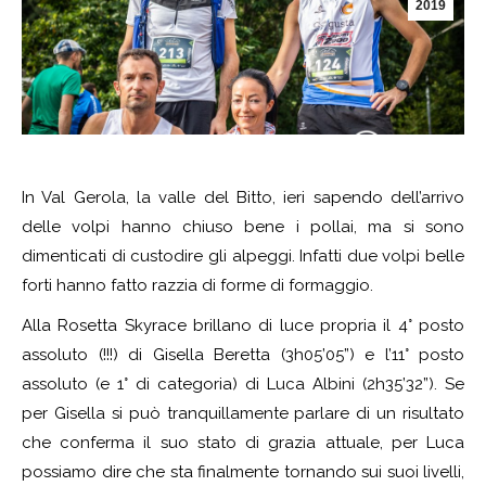
2019
In Val Gerola, la valle del Bitto, ieri sapendo dell’arrivo
delle volpi hanno chiuso bene i pollai, ma si sono
dimenticati di custodire gli alpeggi. Infatti due volpi belle
forti hanno fatto razzia di forme di formaggio.
Alla Rosetta Skyrace brillano di luce propria il 4° posto
assoluto (!!!) di Gisella Beretta (3h05’05”) e l’11° posto
assoluto (e 1° di categoria) di Luca Albini (2h35’32”). Se
per Gisella si può tranquillamente parlare di un risultato
che conferma il suo stato di grazia attuale, per Luca
possiamo dire che sta finalmente tornando sui suoi livelli,