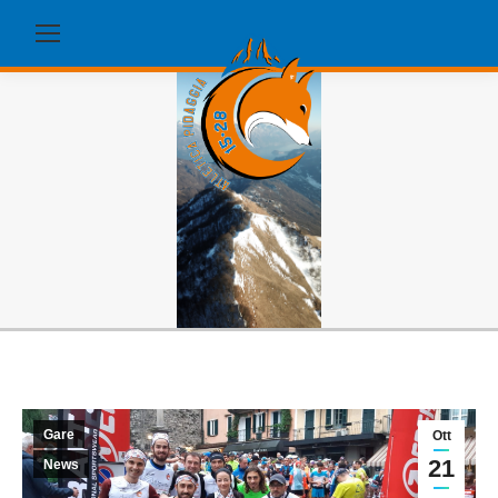
Gare
Ott
21
News