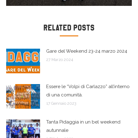
Naviga
Related Posts
tra
Gare del Weekend 23-24 marzo 2024
i
27 Marzo 2024
post
Essere le “Volpi di Carlazzo” all’interno
di una comunità.
17 Gennaio 2023
Tanta Pidaggia in un bel weekend
autunnale