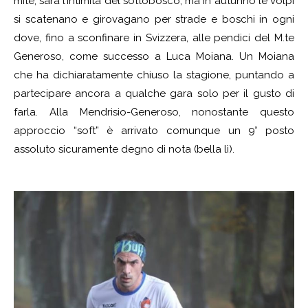
mite, sarà l’intimità del sottobosco, ma in autunno le volpi
si scatenano e girovagano per strade e boschi in ogni
dove, fino a sconfinare in Svizzera, alle pendici del M.te
Generoso, come successo a Luca Moiana. Un Moiana
che ha dichiaratamente chiuso la stagione, puntando a
partecipare ancora a qualche gara solo per il gusto di
farla. Alla Mendrisio-Generoso, nonostante questo
approccio “soft” è arrivato comunque un 9° posto
assoluto sicuramente degno di nota (bella lì).