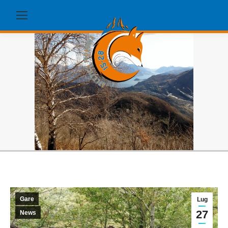
Gare
Lug
27
News