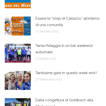
post
Essere le “Volpi di Carlazzo” all’interno
di una comunità.
17 Gennaio 2023
Tanta Pidaggia in un bel weekend
autunnale
3 Ottobre 2022
Tantissime gare in questo week end !
27 Settembre 2022
Dalla congettura di Goldbach alla