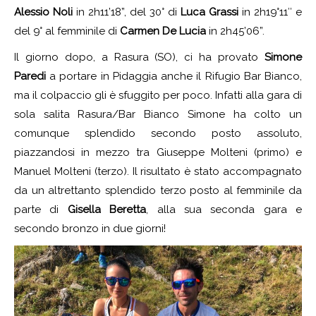
Alessio Noli
in 2h11’18”, del 30° di
Luca Grassi
in 2h19°11″ e
del 9° al femminile di
Carmen De Lucia
in 2h45’06”.
Il giorno dopo, a Rasura (SO), ci ha provato
Simone
Paredi
a portare in Pidaggia anche il Rifugio Bar Bianco,
ma il colpaccio gli è sfuggito per poco. Infatti alla gara di
sola salita Rasura/Bar Bianco Simone ha colto un
comunque splendido secondo posto assoluto,
piazzandosi in mezzo tra Giuseppe Molteni (primo) e
Manuel Molteni (terzo). Il risultato è stato accompagnato
da un altrettanto splendido terzo posto al femminile da
parte di
Gisella Beretta
, alla sua seconda gara e
secondo bronzo in due giorni!