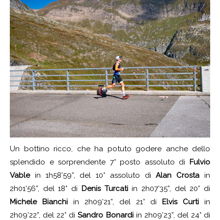
Un bottino ricco, che ha potuto godere anche dello
splendido e sorprendente 7° posto assoluto di
Fulvio
Vable
in 1h58’59”, del 10° assoluto di
Alan Crosta
in
2h01’56”, del 18° di
Denis Turcati
in 2h07’35”, del 20° di
Michele Bianchi
in 2h09’21”, del 21° di
Elvis Curti
in
2h09’22”, del 22° di
Sandro Bonardi
in 2h09’23”, del 24° di