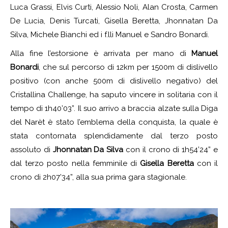
Luca Grassi, Elvis Curti, Alessio Noli, Alan Crosta, Carmen
De Lucia, Denis Turcati, Gisella Beretta, Jhonnatan Da
Silva, Michele Bianchi ed i f.lli Manuel e Sandro Bonardi.
Alla fine l’estorsione è arrivata per mano di
Manuel
Bonardi
, che sul percorso di 12km per 1500m di dislivello
positivo (con anche 500m di dislivello negativo) del
Cristallina Challenge, ha saputo vincere in solitaria con il
tempo di 1h40’03”. Il suo arrivo a braccia alzate sulla Diga
del Narèt è stato l’emblema della conquista, la quale è
stata contornata splendidamente dal terzo posto
assoluto di
Jhonnatan Da Silva
con il crono di 1h54’24” e
dal terzo posto nella femminile di
Gisella Beretta
con il
crono di 2h07’34”, alla sua prima gara stagionale.