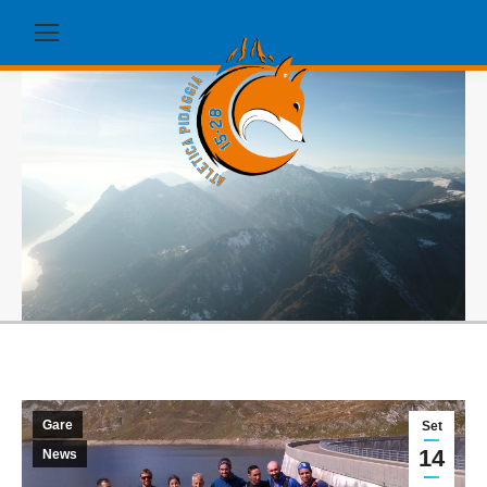
Gare
Set
14
News