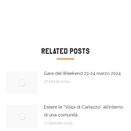
Naviga
Related Posts
tra
Gare del Weekend 23-24 marzo 2024
i
27 Marzo 2024
post
Essere le “Volpi di Carlazzo” all’interno
di una comunità.
17 Gennaio 2023