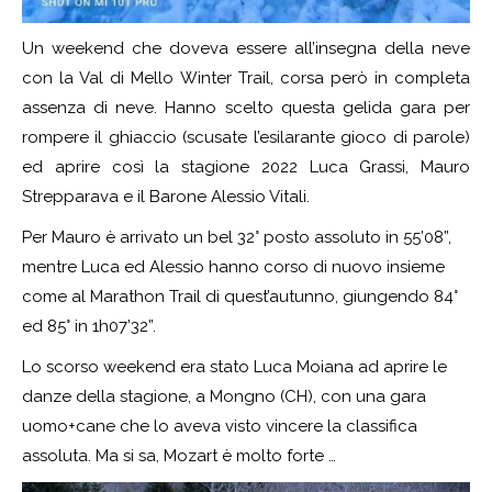
Un weekend che doveva essere all’insegna della neve
con la Val di Mello Winter Trail, corsa però in completa
assenza di neve. Hanno scelto questa gelida gara per
rompere il ghiaccio (scusate l’esilarante gioco di parole)
ed aprire così la stagione 2022 Luca Grassi, Mauro
Strepparava e il Barone Alessio Vitali.
Per Mauro è arrivato un bel 32° posto assoluto in 55’08”,
mentre Luca ed Alessio hanno corso di nuovo insieme
come al Marathon Trail di quest’autunno, giungendo 84°
ed 85° in 1h07’32”.
Lo scorso weekend era stato Luca Moiana ad aprire le
danze della stagione, a Mongno (CH), con una gara
uomo+cane che lo aveva visto vincere la classifica
assoluta. Ma si sa, Mozart è molto forte …