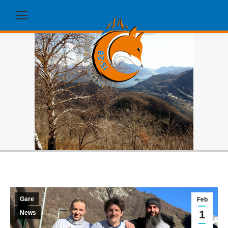
Gare
Feb
1
News