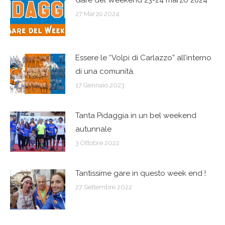
i
27 Marzo 2024
post
Essere le “Volpi di Carlazzo” all’interno
di una comunità.
17 Gennaio 2023
Tanta Pidaggia in un bel weekend
autunnale
3 Ottobre 2022
Tantissime gare in questo week end !
27 Settembre 2022