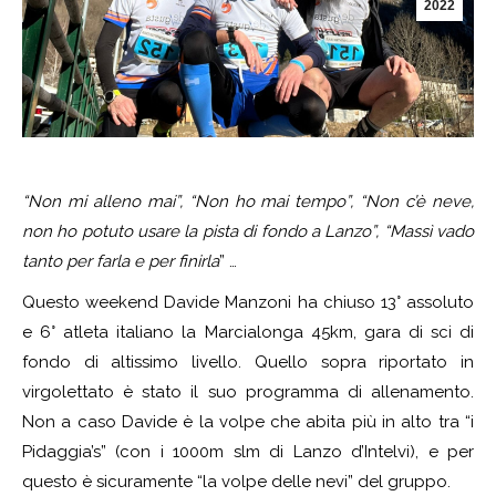
2022
“Non mi alleno mai”, “Non ho mai tempo”, “Non c’è neve,
non ho potuto usare la pista di fondo a Lanzo”, “Massì vado
tanto per farla e per finirla
” …
Questo weekend Davide Manzoni ha chiuso 13° assoluto
e 6° atleta italiano la Marcialonga 45km, gara di sci di
fondo di altissimo livello. Quello sopra riportato in
virgolettato è stato il suo programma di allenamento.
Non a caso Davide è la volpe che abita più in alto tra “i
Pidaggia’s” (con i 1000m slm di Lanzo d’Intelvi), e per
questo è sicuramente “la volpe delle nevi” del gruppo.