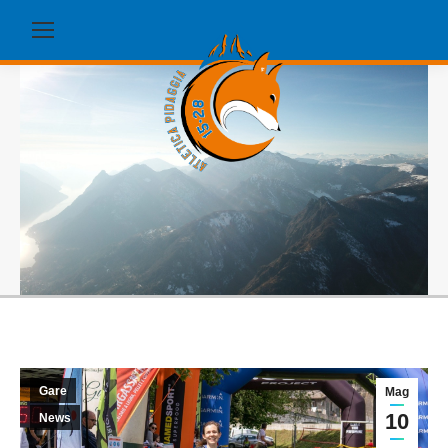
Gare
Mag
10
News