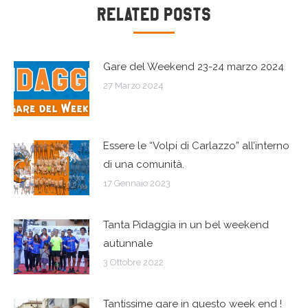
Naviga
Related Posts
tra
Gare del Weekend 23-24 marzo 2024
i
27 Marzo 2024
post
Essere le “Volpi di Carlazzo” all’interno
di una comunità.
17 Gennaio 2023
Tanta Pidaggia in un bel weekend
autunnale
3 Ottobre 2022
Tantissime gare in questo week end !