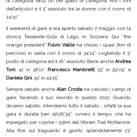
di categoria (anzi, un bel giallo di categoria, visti i toni
dell’articolo) e il 5° assoluto tra le donne, con il crono di
24’10”.
Il weekend di gare si era aperto sabato 7 maggio con la
storica Tesserete-Gola di Lago, in Svizzera. Qui “the
orange president”
Fulvio Vable
ha chiuso i quasi 7km di
percorso in salita con il crono di 34’14”, cogliendo il 3°
posto di categoria ed il 16° assoluto. Bene anche
Andrea
Torri
, 41° in 38’10”,
Francesco Mambretti
, 55° in 39’09” e
Daniele Gini
, 91° in 44’15”.
Sempre sabato anche
Alan Crosta
ha calcato i campi di
gare, facendo il suo esordio in questo 2022. Quando
diciamo sabato, intendiamo tutto il sabato … infatti la sua
gara è durata ben 11h26’39”, ovvero il tempo che ha
impiegato per coprire i 93km del Vibram Trail Mottarone.
Alla fine sul traguardo è giunto splendidamente 23°