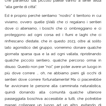
che partendo dal piccolo paese vanno a tener testa
“alla gente di città”.
Ed è proprio perché sentiamo “nostro” il territorio in cui
viviamo, ovvero quelle 5Valli che ci regalano i sentieri
dove ci alleniamo, i boschi che ci ombreggiano e ci
proteggono ad ogni corsa ed i fiumi e laghi che ci
rinfrescano d’estate, che in questo 2023, oltre al solito
lato agonistico del gruppo, vorremmo donare qualche
giornata sparsa qua e la ad ogni vallata, ripristinando
qualche piccolo sentiero, qualche percorso ormai in
disuso. Questo non per “noi”, per poter avere un luogo in
più dove correre … oh, ne abbiamo pieni gli occhi di
sentieri dove correre fortunatamente! Ma ci piacerebbe
far avvicinare le persone alla camminata naturalistica,
quindi donando alla comunità qualche ulteriore
passeggiata boschiva accessibile a tutti, che potrebbe
magari collegare un luogo ad un altro, evitando di