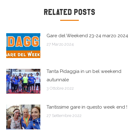
Naviga
Related Posts
tra
Gare del Weekend 23-24 marzo 2024
i
27 Marzo 2024
post
Tanta Pidaggia in un bel weekend
autunnale
3 Ottobre 2022
Tantissime gare in questo week end !
27 Settembre 2022