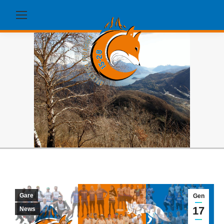
Gare
Gen
17
News