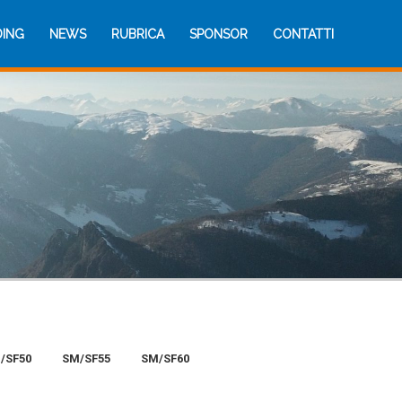
DING
NEWS
RUBRICA
SPONSOR
CONTATTI
DING
NEWS
RUBRICA
SPONSOR
CONTATTI
/SF50
SM/SF55
SM/SF60