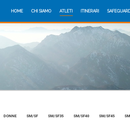
HOME
CHI SIAMO
ATLETI
ITINERARI
SAFEGUAR
HOME
CHI SIAMO
ATLETI
ITINERARI
SAFEGUAR
DONNE
SM/SF
SM/SF35
SM/SF40
SM/SF45
SM