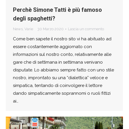
Perchè Simone Tatti è più famoso
degli spaghetti?
News
,
Varie
30 Marzo 2020
Lascia un commento
Come ben sapete il nostro sito vi ha abituato ad
essere costantemente aggiornato con
informazioni sul nostro conto, relativamente alle
gare che di settimana in settimana venivano
disputate. Lo abbiamo sempre fatto con uno stile
nostro, improntato su una “dialettica” veloce e
simpatica, tentando di coinvolgere il lettore
dando simpaticamente soprannomi o ruoli fittizi
ai…