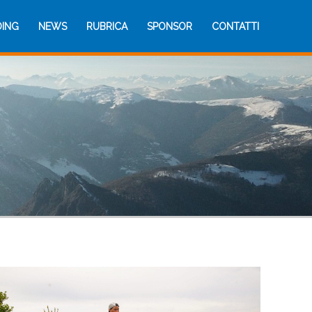
DING
NEWS
RUBRICA
SPONSOR
CONTATTI
DING
NEWS
RUBRICA
SPONSOR
CONTATTI